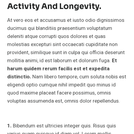
Activity And Longevity.
At vero eos et accusamus et iusto odio dignissimos
ducimus qui blanditiis praesentium voluptatum
deleniti atque corrupti quos dolores et quas
molestias excepturi sint occaecati cupiditate non
provident, similique sunt in culpa qui officia deserunt
mollitia animi, id est laborum et dolorum fuga.
Et
harum quidem rerum facilis est et expedita
distinctio.
Nam libero tempore, cum soluta nobis est
eligendi optio cumque nihil impedit quo minus id
quod maxime placeat facere possimus, omnis
voluptas assumenda est, omnis dolor repellendus.
1.
Bibendum est ultricies integer quis. Risus quis
varius quam quisque id diam vel. Lorem mollis