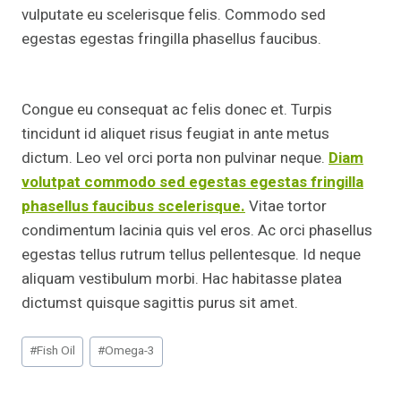
vulputate eu scelerisque felis. Commodo sed
egestas egestas fringilla phasellus faucibus.
Congue eu consequat ac felis donec et. Turpis
tincidunt id aliquet risus feugiat in ante metus
dictum. Leo vel orci porta non pulvinar neque.
Diam
volutpat commodo sed egestas egestas fringilla
phasellus faucibus scelerisque.
Vitae tortor
condimentum lacinia quis vel eros. Ac orci phasellus
egestas tellus rutrum tellus pellentesque. Id neque
aliquam vestibulum morbi. Hac habitasse platea
dictumst quisque sagittis purus sit amet.
Post
#
Fish Oil
#
Omega-3
Tags: